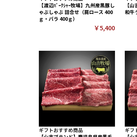
【渡辺ﾊﾞｰｸｼｬｰ牧場】九州産黒豚し
【山
ゃぶしゃぶ 詰合せ（肩ロース 400
和牛
ｇ・バラ 400ｇ）
￥5,400
ギフトおすすめ商品
ギフ
【山吉ブランド】鹿児島県産黒毛
【山