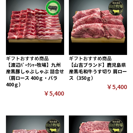
ギフトおすすめ商品
ギフトおすすめ商品
【渡辺ﾊﾞｰｸｼｬｰ牧場】九州
【山吉ブランド】鹿児島県
産黒豚しゃぶしゃぶ 詰合せ
産黒毛和牛うす切り 肩ロー
（肩ロース 400ｇ・バラ
ス（350ｇ）
400ｇ）
￥5,400
￥5,400