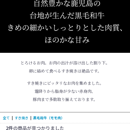
とろけるお肉。お肉の出汁が溶け出した割り下。
卵に絡めて食べるすき焼きは絶品です。
すき焼きにピッタリなお肉を集めました。
霜降りから脂身が少ない赤身肉、
豚肉まで多数取り揃えております。
全て
|
すき焼き
|
黒毛和牛（モモ肉）
2件
の商品が見つかりました