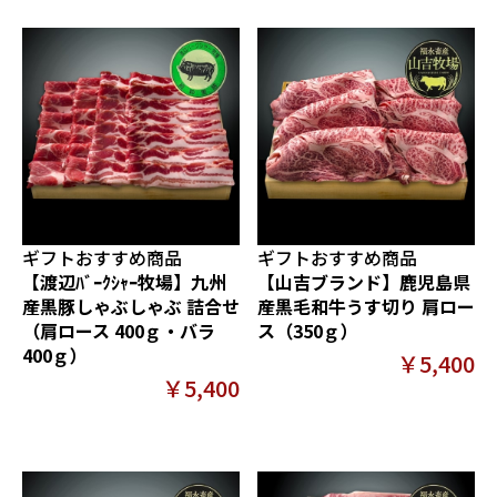
ギフトおすすめ商品
ギフトおすすめ商品
【渡辺ﾊﾞｰｸｼｬｰ牧場】九州
【山吉ブランド】鹿児島県
産黒豚しゃぶしゃぶ 詰合せ
産黒毛和牛うす切り 肩ロー
（肩ロース 400ｇ・バラ
ス（350ｇ）
400ｇ）
￥5,400
￥5,400